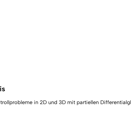
is
trollprobleme in 2D und 3D mit partiellen Differentia
Nac
 2026