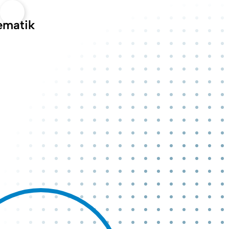
Open quicklink menu
ematik